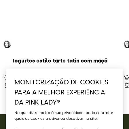
@bejoyfood
Iogurtes estilo tarte tatin com maçã
filters.choice.2 | pink-
30 min
recettes
MONITORIZAÇÃO DE COOKIES
8h
meta.portions
PARA A MELHOR EXPERIÊNCIA
DA PINK LADY®
No que diz respeito à sua privacidade, pode controlar
quais os cookies a ativar ou desativar no site.