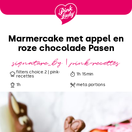
Ir para o
conteúdo
Marmercake met appel en
roze chocolade Pasen
signature_by | pink-recettes
filters.choice.2 | pink-
1h 15min
recettes
1h
meta.portions