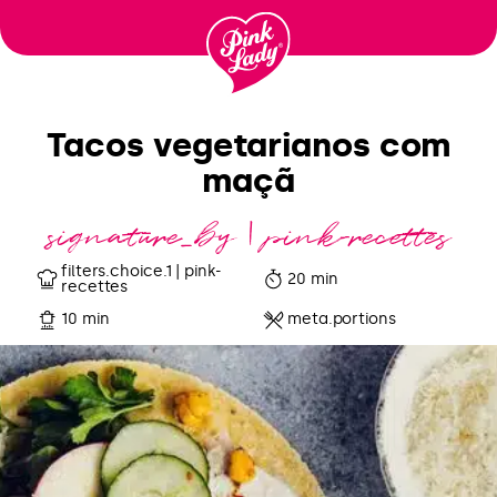
Ir para o
conteúdo
Tacos vegetarianos com
maçã
signature_by | pink-recettes
filters.choice.1 | pink-
20 min
recettes
10 min
meta.portions