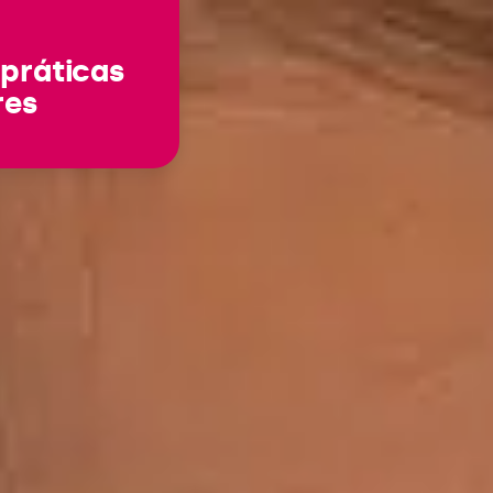
 práticas
res